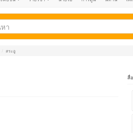
สระอู
สื่