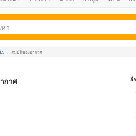
ป.3
สมบัติของอากาศ
สื่
อากาศ