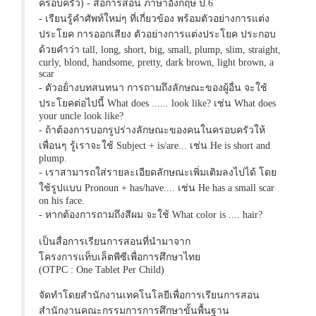
ครอบครัว) - สื่อการสอน ภาษาอังกฤษ ป.6
- เรียนรู้คำศัพท์ใหม่ๆ ที่เกี่ยวข้อง พร้อมตัวอย่างการแต่ง
ประโยค การออกเสียง ตัวอย่างการแต่งประโยค ประกอบ
ด้วยคำว่า tall, long, short, big, small, plump, slim, straight,
curly, blond, handsome, pretty, dark brown, light brown, a
scar
- ตัวอย้่างบทสนทนา การถามถึงลักษณะของผู้อื่น จะใช้
ประโยคต่อไปนี้ What does ...... look like? เช่น What does
your uncle look like?
- ถ้าต้องการบอกรูปร่างลักษณะของคนในครอบครัวให้
เพื่อนๆ รู้เราจะใช้ Subject + is/are... เช่น He is short and
plump.
- เราสามารถใส่รายละเอียดลักษณะเพิ่มเติมลงไปได้ โดย
ใช้รูปแบบ Pronoun + has/have.... เช่น He has a small scar
on his face.
- หากต้องการถามถึงสีผม จะใช้ What color is .... hair?
เป็นสื่อการเรียนการสอนที่นำมาจาก
โครงการแท็บเล็ตพีซีเพื่อการศึกษาไทย
(OTPC : One Tablet Per Child)
จัดทำโดยสำนักงานเทคโนโลยีเพื่อการเรียนการสอน
สำนักงานคณะกรรมการการศึกษาขั้นพื้นฐาน